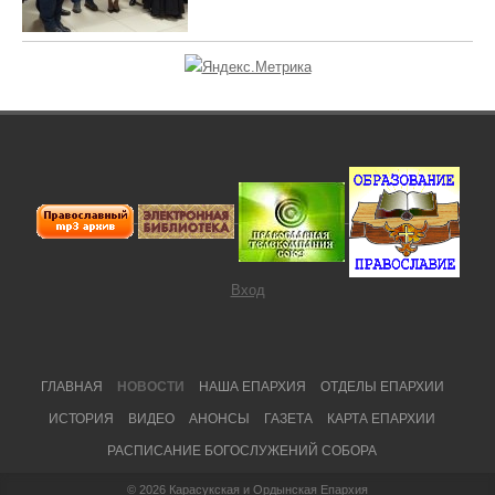
Вход
Footer Menu
ГЛАВНАЯ
НОВОСТИ
НАША ЕПАРХИЯ
ОТДЕЛЫ ЕПАРХИИ
ИСТОРИЯ
ВИДЕО
АНОНСЫ
ГАЗЕТА
КАРТА ЕПАРХИИ
РАСПИСАНИЕ БОГОСЛУЖЕНИЙ СОБОРА
© 2026
Карасукская и Ордынская Епархия