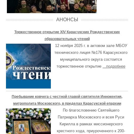
АНОНСЫ
Торжественное открытие XIV Карасукских Рождественских
образовательных чтений
12 ноября 2025 г. в актовом зале МБОУ
технического лицея №176 Карасукского
муниципального округа состоится
торжественное открытие
...подробнее
Пребывание ковчега с честной главой святителя Иннокентия,
митрополита Московского, в пределах Карасукской епархии
По благословению Святейшего
Патриарха Московского и всея Руси
Кирилла в рамках миссионерского
крестного хода, приуроченного к 200-