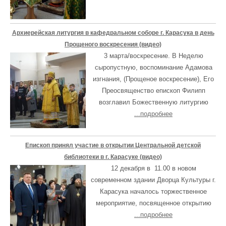
Архиерейская литургия в кафедральном соборе г. Карасука в день
Прощеного воскресения (видео)
3 марта/воскресение. В Неделю
сыропустную, воспоминание Адамова
изгнания, (Прощеное воскресение), Его
Преосвященство епископ Филипп
возглавил Божественную литургию
...подробнее
Епископ принял участие в открытии Центральной детской
библиотеки в г. Карасуке (видео)
12 декабря в 11.00 в новом
современном здании Дворца Культуры г.
Карасука началось торжественное
мероприятие, посвященное открытию
...подробнее