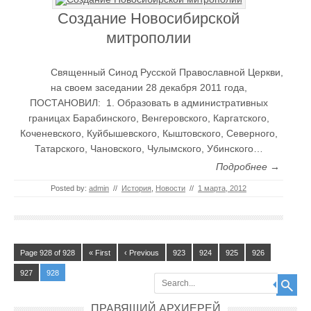
Создание Новосибирской
митрополии
Священный Синод Русской Православной Церкви,
на своем заседании 28 декабря 2011 года,
ПОСТАНОВИЛ: 1. Образовать в административных
границах Барабинского, Венгеровского, Каргатского,
Коченевского, Куйбышевского, Кыштовского, Северного,
Татарского, Чановского, Чулымского, Убинского…
Подробнее →
Posted by:
admin
//
История
,
Новости
//
1 марта, 2012
Page 928 of 928
« First
‹ Previous
923
924
925
926
927
928
Search
ПРАВЯЩИЙ АРХИЕРЕЙ