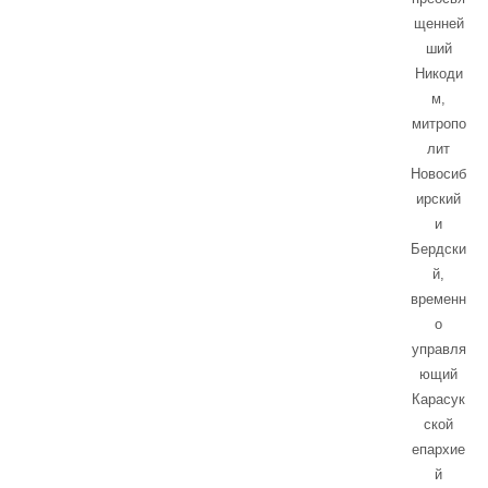
щенней
ший
Никоди
м,
митропо
лит
Новосиб
ирский
и
Бердски
й,
временн
о
управля
ющий
Карасук
ской
епархие
й