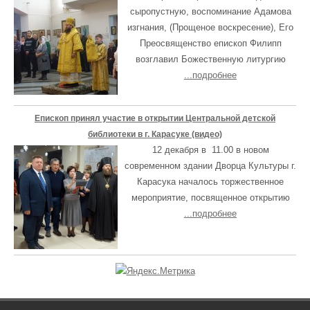
сыропустную, воспоминание Адамова
изгнания, (Прощеное воскресение), Его
Преосвященство епископ Филипп
возглавил Божественную литургию
...подробнее
Епископ принял участие в открытии Центральной детской
библиотеки в г. Карасуке (видео)
12 декабря в 11.00 в новом
современном здании Дворца Культуры г.
Карасука началось торжественное
мероприятие, посвященное открытию
...подробнее