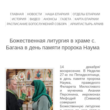
Skip to content
ГЛАВНАЯ
НОВОСТИ
НАША ЕПАРХИЯ
ОТДЕЛЫ ЕПАРХИИ
Menu
ИСТОРИЯ
ВИДЕО
АНОНСЫ
ГАЗЕТА
КАРТА ЕПАРХИИ
РАСПИСАНИЕ БОГОСЛУЖЕНИЙ СОБОРА
АРХИПАСТЫРЬ АРХИВ
Божественная литургия в храме с.
Багана в день памяти пророка Наума
14 декабря/
воскресение. В Неделю
27-ю по Пятидесятнице,
в день памяти пророка
Наума, праведного
Филарета Милостивого
и мученика Анании
Персянина, иеромонах
Мефодий (Сиваков)
совершил
Божественную литургию