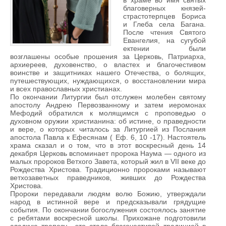
в храме во имя святых
благоверных князей-
страстотерпцев Бориса
и Глеба села Багана.
После чтения Святого
Евангелия, на сугубой
ектении были
возглашены особые прошения за Церковь, Патриарха,
архиереев, духовенство, о властех и благочестивом
воинстве и защитниках нашего Отечества, о болящих,
путешествующих, нуждающихся, о восстановлении мира
и всех православных христианах.
По окончании Литургии был отслужен молебен святому
апостолу Андрею Первозванному и затем иеромонах
Мефодий обратился к молящимся с проповедью о
духовном оружии христианина: об истине, о праведности
и вере, о которых читалось за Литургией из Послания
апостола Павла к Ефесянам ( Еф. 6, 10 -17). Настоятель
храма сказал и о том, что в этот воскресный день 14
декабря Церковь вспоминает пророка Наума — одного из
малых пророков Ветхого Завета, который жил в VII веке до
Рождества Христова. Традиционно пророками называют
ветхозаветных праведников, живших до Рождества
Христова.
Пророки передавали людям волю Божию, утверждали
народ в истинной вере и предсказывали грядущие
события. По окончании богослужения состоялось занятие
с ребятами воскресной школы. Прихожане подготовили