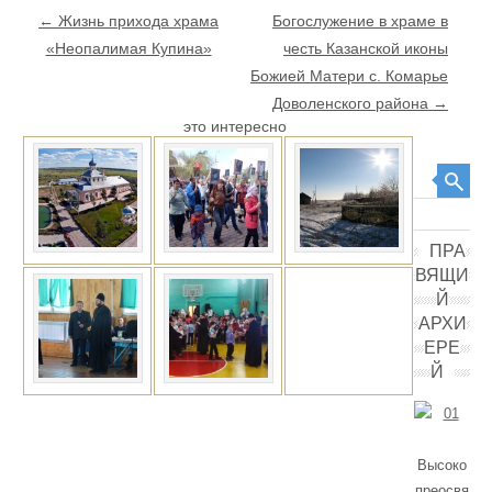
Post navigation
←
Жизнь прихода храма
Богослужение в храме в
«Неопалимая Купина»
честь Казанской иконы
Божией Матери с. Комарье
Доволенского района
→
это интересно
Search
ПРА
ВЯЩИ
Й
АРХИ
ЕРЕ
Й
Высоко
преосвя