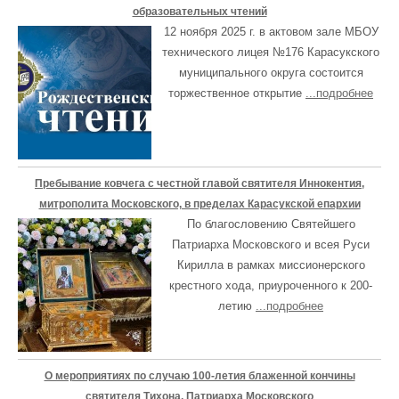
образовательных чтений
12 ноября 2025 г. в актовом зале МБОУ
технического лицея №176 Карасукского
муниципального округа состоится
торжественное открытие
...подробнее
Пребывание ковчега с честной главой святителя Иннокентия,
митрополита Московского, в пределах Карасукской епархии
По благословению Святейшего
Патриарха Московского и всея Руси
Кирилла в рамках миссионерского
крестного хода, приуроченного к 200-
летию
...подробнее
О мероприятиях по случаю 100-летия блаженной кончины
святителя Тихона, Патриарха Московского